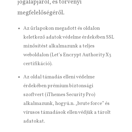
jogalapjáról, és törvényi
megfelelőségéről.
Az űrlapokon megadott és oldalon
keletkező adatok védelme érdekében SSL
minősítést alkalmazunk a teljes
weboldalon (Let’s Encrypt Authority X3
certifikáció).
Az oldal támadás elleni védelme
érdekében prémium biztonsági
szoftvert (iThemes Security Pro)
alkalmazunk, hogy ú.n. „brute force” és
vírusos támadások ellen védjük a tárolt
adatokat.