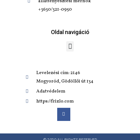
állattenyésztési mérnök
+
3630/321-0950
Oldal navigáció
Levelezési cím: 2146
Mogyoród, Gödöllői út 134
Adatvédelem
https://frizlo.com
© 2020 ALL RIGHTS RESERVED​