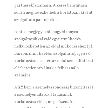
partnerek) számára. A kérés benyújtása
során megnevezhetőek a korlátozni kívánt
szolgáltató partnerek is.
Fontos megjegyezni, hogy bizonyos
szolgáltatókkal való együttműködés
nélkülözhetetlen az oldal működéséhez (pl:
Barion, mint fizetési szolgáltató), így az ő
korlátozásuk esetén az oldal szolgáltatásai
elérhetetlenné válnak a felhasználó
számára.
A
XY
kéri a személyazonosság bizonyítását
a személyes adatok átadásának
korlátozása előtt, megelőzendő a