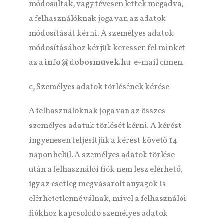
módosultak, vagy tévesen lettek megadva,
a felhasználóknak joga van az adatok
módosítását kérni. A személyes adatok
módosításához kérjük keressen fel minket
az a
info@dobosmuvek.hu
e-mail címen.
c, Személyes adatok törlésének kérése
A felhasználóknak joga van az összes
személyes adatuk törlését kérni. A kérést
ingyenesen teljesítjük a kérést követő 14
napon belül. A személyes adatok törlése
után a felhasználói fiók nem lesz elérhető,
így az esetleg megvásárolt anyagok is
elérhetetlenné válnak, mivel a felhasználói
fiókhoz kapcsolódó személyes adatok