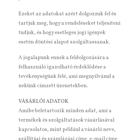
Ezeket az adatokat azért dolgozzuk fel és
tartjuk meg, hogy a rendeléseket teljesíteni
tudjuk, és hogy esetleges jogi igények
esetén döntési alapot szolgáltassanak.
A jogalapunk ennek a feldolgozására a
felhasználó igazolható érdeklődése a
tevékenységünk felé, ami megnyilvánul a
nekünk címzett üzenetekben.
VÁSÁRLÓI ADATOK
Amibe beletartozik minden adat, ami a
termékek és szolgáltatások vásárlásával
kapcsolatos, mint például a vásárló neve,
szállítási és számlázási címe, e-mail címe,